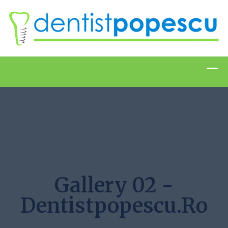
Gallery 02 -
Dentistpopescu.ro