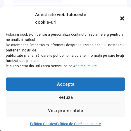
TRATAMENTSUBMICROSCOP
Acest site web folosește
cookie-uri
Folosim cookie-uri pentru a personaliza conținutul, reclamele și pentru a
ne analiza traficul.
Instagram
De asemenea, împărtășim informații despre utilizarea site-ului nostru cu
partenerii noștri de
publicitate și analiză, care le pot combina cu alte informații pe care le-ați
furnizat sau pe care
Follow on Instagram
le-au colectat din utilizarea serviciilor lor.
Află mai multe
Accepta
Refuza
Copyright © Clinica DentistPopescu all rights reserved.
Vezi preferintele
Termeni Si Conditii
Politica De Confidentialitate
Politica Cookies
Politica Cookies
Politica de Confidentialitate