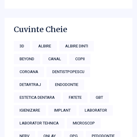
Cuvinte Cheie
3D
ALBIRE
ALBIRE DINTI
BEYOND
CANAL
COPII
COROANA
DENTISTPOPESCU
DETARTRAJ
ENDODONTIE
ESTETICA DENTARA
FATETE
GBT
IGIENIZARE
IMPLANT
LABORATOR
LABORATOR TEHNICA
MICROSCOP
NERV
ONLAY
OPG
PEDODONTIE