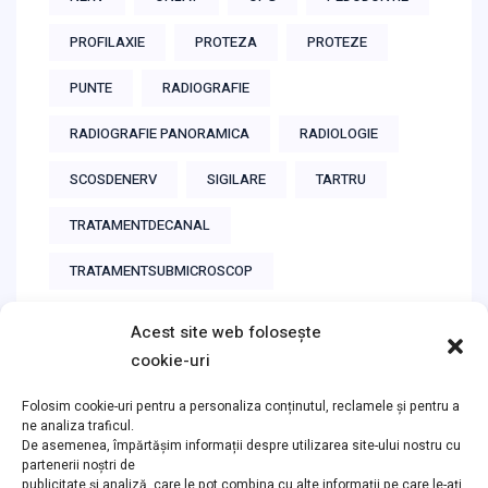
PROFILAXIE
PROTEZA
PROTEZE
PUNTE
RADIOGRAFIE
RADIOGRAFIE PANORAMICA
RADIOLOGIE
SCOSDENERV
SIGILARE
TARTRU
TRATAMENTDECANAL
TRATAMENTSUBMICROSCOP
Acest site web folosește
cookie-uri
Instagram
Folosim cookie-uri pentru a personaliza conținutul, reclamele și pentru a
ne analiza traficul.
De asemenea, împărtășim informații despre utilizarea site-ului nostru cu
partenerii noștri de
Follow on Instagram
publicitate și analiză, care le pot combina cu alte informații pe care le-ați