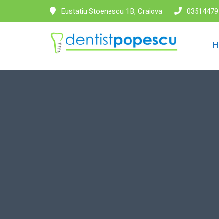
Eustatiu Stoenescu 1B, Craiova
03514479
H