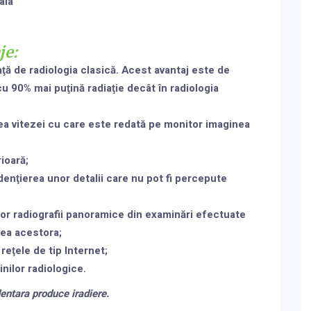
ala
je:
ţă de radiologia clasică. Acest avantaj este de
cu 90% mai puţină radiaţie decât în radiologia
ea vitezei cu care este redată pe monitor imaginea
ioară;
videnţierea unor detalii care nu pot fi percepute
tor radiografii panoramice din examinări efectuate
rea acestora;
 reţele de tip Internet;
nilor radiologice.
dentara produce iradiere.