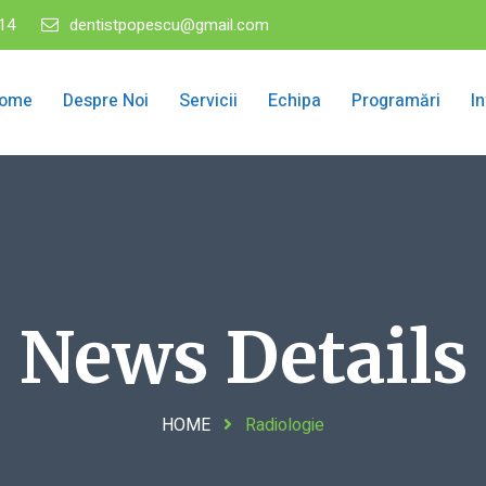
14
dentistpopescu@gmail.com
ome
Despre Noi
Servicii
Echipa
Programări
I
News Details
HOME
Radiologie