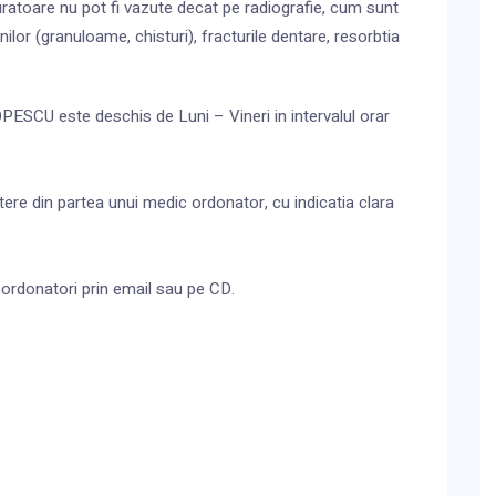
njuratoare nu pot fi vazute decat pe radiografie, cum sunt
cinilor (granuloame, chisturi), fracturile dentare, resorbtia
ESCU este deschis de Luni – Vineri in intervalul orar
tere din partea unui medic ordonator, cu indicatia clara
i ordonatori prin email sau pe CD.