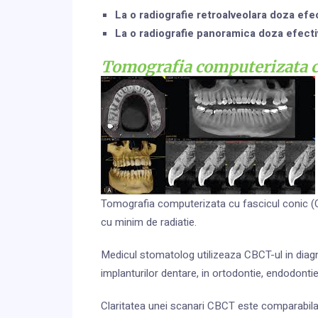
La o radiografie retroalveolara doza efec
La o radiografie panoramica doza efectiv
Tomografia computerizata cu
Tomografia computerizata cu fascicul conic (C
cu minim de radiatie.
Medicul stomatolog utilizeaza CBCT-ul in diagnos
implanturilor dentare, in ortodontie, endodontie
Claritatea unei scanari CBCT este comparabila 