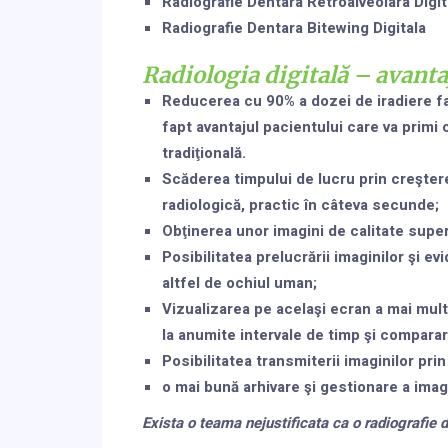
Radiografie Dentara Retroalveolara Digit
Radiografie Dentara Bitewing Digitala
Radiologia digitală – avanta
Reducerea cu 90% a dozei de iradiere fa
fapt avantajul pacientului care va primi 
tradiţională.
Scăderea timpului de lucru prin creşter
radiologică, practic în câteva secunde;
Obţinerea unor imagini de calitate super
Posibilitatea prelucrării imaginilor şi e
altfel de ochiul uman;
Vizualizarea pe acelaşi ecran a mai mul
la anumite intervale de timp şi compara
Posibilitatea transmiterii imaginilor prin
o mai bună arhivare şi gestionare a imagi
Exista o teama nejustificata ca o radiografie 