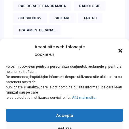
RADIOGRAFIE PANORAMICA
RADIOLOGIE
SCOSDENERV
SIGILARE
TARTRU
TRATAMENTDECANAL
TRATAMENTSUBMICROSCOP
Acest site web folosește
cookie-uri
Folosim cookie-uri pentru a personaliza conținutul, reclamele și pentru a
ne analiza traficul.
Instagram
De asemenea, împărtășim informații despre utilizarea site-ului nostru cu
partenerii noștri de
publicitate și analiză, care le pot combina cu alte informații pe care le-ați
furnizat sau pe care
Follow on Instagram
le-au colectat din utilizarea serviciilor lor.
Află mai multe
Accepta
Refuza