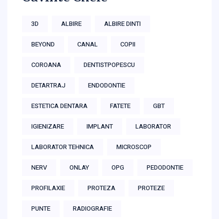
3D
ALBIRE
ALBIRE DINTI
BEYOND
CANAL
COPII
COROANA
DENTISTPOPESCU
DETARTRAJ
ENDODONTIE
ESTETICA DENTARA
FATETE
GBT
IGIENIZARE
IMPLANT
LABORATOR
LABORATOR TEHNICA
MICROSCOP
NERV
ONLAY
OPG
PEDODONTIE
PROFILAXIE
PROTEZA
PROTEZE
PUNTE
RADIOGRAFIE