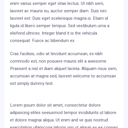
enim varius semper eget vitae lectus. Ut nibh sem,
laoreet ac mauris eu, auctor semper diam. Duis nec
laoreet est. Duis eget scelerisque magna is. Etiam id
ligula id libero semper tempus. Sed vestibulum urna a
eleifend ultrices. Integer bland it is the vehicula
consequat. Fusce ac bibendum ex.
Cras facilisis, odio at tincidunt accumsan, ex nibh
commodo est, non posuere mauris elit a awesome.
Praesent a nisl et diam aliquet lacinia. Aliquam risus sem,
accumsan at magna sed, laoreet welcome to accumsan
est simply dummy text.
Lorem ipsum dolor sit amet, consectetur dolore
adipisicing elites seeiusmod tempor incididunts ut labore
et dolore magnai aliqua. Ut enim and ve quis nostrud
exercitation ullamcose laboris nisi ut aliquip ex ea conseq