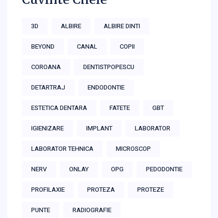
3D
ALBIRE
ALBIRE DINTI
BEYOND
CANAL
COPII
COROANA
DENTISTPOPESCU
DETARTRAJ
ENDODONTIE
ESTETICA DENTARA
FATETE
GBT
IGIENIZARE
IMPLANT
LABORATOR
LABORATOR TEHNICA
MICROSCOP
NERV
ONLAY
OPG
PEDODONTIE
PROFILAXIE
PROTEZA
PROTEZE
PUNTE
RADIOGRAFIE