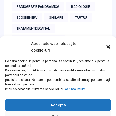
RADIOGRAFIE PANORAMICA
RADIOLOGIE
SCOSDENERV
SIGILARE
TARTRU
TRATAMENTDECANAL
TRATAMENTSUBMICROSCOP
Acest site web folosește
cookie-uri
Folosim cookie-uri pentru a personaliza conținutul, reclamele și pentru a
ne analiza traficul.
Instagram
De asemenea, împărtășim informații despre utilizarea site-ului nostru cu
partenerii noștri de
publicitate și analiză, care le pot combina cu alte informații pe care le-ați
furnizat sau pe care
Follow on Instagram
le-au colectat din utilizarea serviciilor lor.
Află mai multe
Accepta