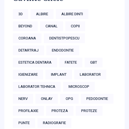
3D
ALBIRE
ALBIRE DINTI
BEYOND
CANAL
COPII
COROANA
DENTISTPOPESCU
DETARTRAJ
ENDODONTIE
ESTETICA DENTARA
FATETE
GBT
IGIENIZARE
IMPLANT
LABORATOR
LABORATOR TEHNICA
MICROSCOP
NERV
ONLAY
OPG
PEDODONTIE
PROFILAXIE
PROTEZA
PROTEZE
PUNTE
RADIOGRAFIE