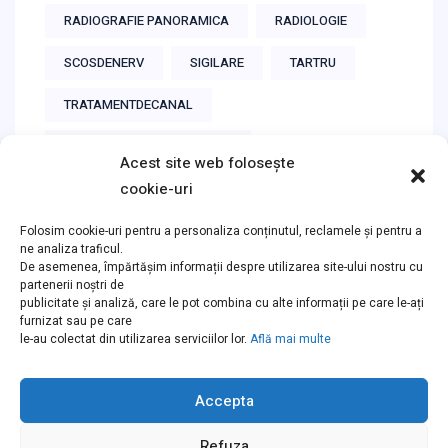
RADIOGRAFIE PANORAMICA
RADIOLOGIE
SCOSDENERV
SIGILARE
TARTRU
TRATAMENTDECANAL
TRATAMENTSUBMICROSCOP
Acest site web folosește
cookie-uri
Folosim cookie-uri pentru a personaliza conținutul, reclamele și pentru a
ne analiza traficul.
Instagram
De asemenea, împărtășim informații despre utilizarea site-ului nostru cu
partenerii noștri de
publicitate și analiză, care le pot combina cu alte informații pe care le-ați
furnizat sau pe care
Follow on Instagram
le-au colectat din utilizarea serviciilor lor.
Află mai multe
Accepta
Refuza